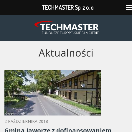
TECHMASTER Sp. z o. o.
TECHMASTER
Sp.
z
Aktualności
o.
o.
2 PAŹDZIERNIKA 2018
Gmina Jaworze z dofinansowaniem