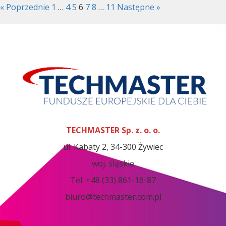
« Poprzednie
1
…
4
5
6
7
8
…
11
Następne »
TECHMASTER Sp. z. o. o.
ul. Kabaty 2, 34-300 Żywiec
woj. śląskie
Tel. +48 (33) 861-16-87
biuro@techmaster.com.pl