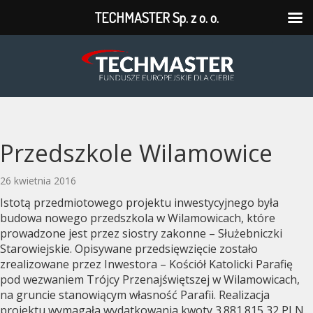
TECHMASTER Sp. z o. o.
TECHMASTER
Sp.
z
o.
Przedszkole Wilamowice
o.
26 kwietnia 2016
Istotą przedmiotowego projektu inwestycyjnego była
budowa nowego przedszkola w Wilamowicach, które
prowadzone jest przez siostry zakonne – Służebniczki
Starowiejskie. Opisywane przedsięwzięcie zostało
zrealizowane przez Inwestora – Kościół Katolicki Parafię
pod wezwaniem Trójcy Przenajświętszej w Wilamowicach,
na gruncie stanowiącym własność Parafii. Realizacja
projektu wymagała wydatkowania kwoty 3.881.815,32 PLN.