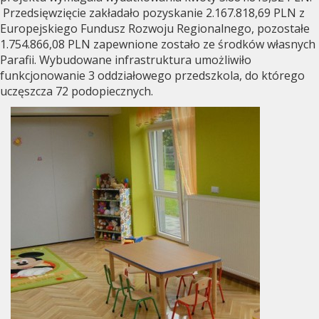
Przedsięwzięcie zakładało pozyskanie 2.167.818,69 PLN z
Europejskiego Fundusz Rozwoju Regionalnego, pozostałe
1.754.866,08 PLN zapewnione zostało ze środków własnych
Parafii. Wybudowane infrastruktura umożliwiło
funkcjonowanie 3 oddziałowego przedszkola, do którego
uczęszcza 72 podopiecznych.