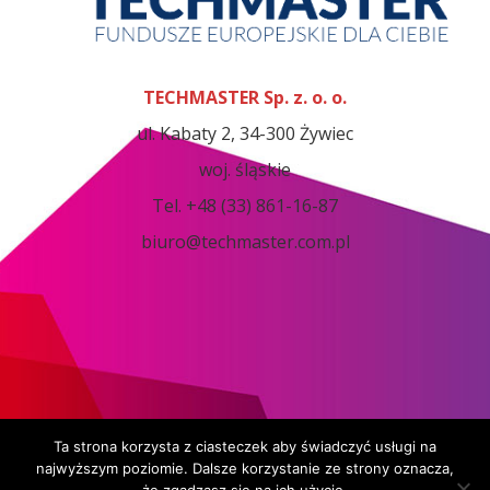
TECHMASTER Sp. z. o. o.
ul. Kabaty 2, 34-300 Żywiec
woj. śląskie
Tel. +48 (33) 861-16-87
biuro@techmaster.com.pl
designed by
sm32 STUDIO
Ta strona korzysta z ciasteczek aby świadczyć usługi na
najwyższym poziomie. Dalsze korzystanie ze strony oznacza,